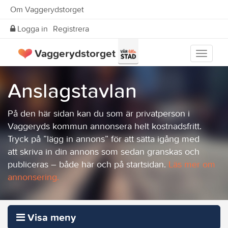
Om Vaggerydstorget
Logga in
Registrera
Vaggerydstorget
Visa
meny
Anslagstavlan
På den här sidan kan du som är privatperson i
Vaggeryds kommun annonsera helt kostnadsfritt.
Tryck på ”lägg in annons” för att sätta igång med
att skriva in din annons som sedan granskas och
publiceras – både här och på startsidan.
Läs mer om
annonsering.
Visa meny