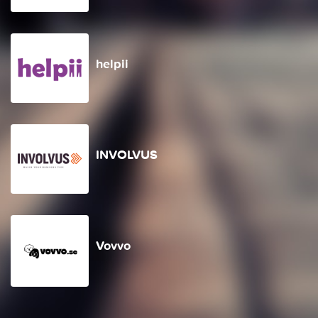
helpii
INVOLVUS
Vovvo