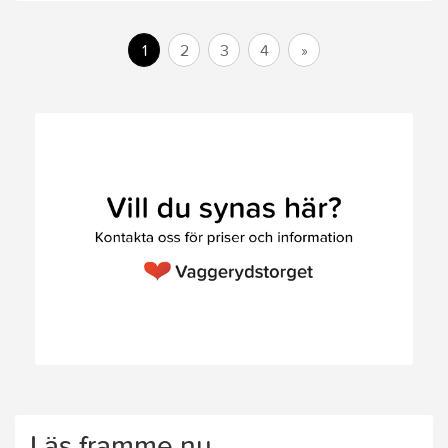
1
2
3
4
»
Läs framme.nu