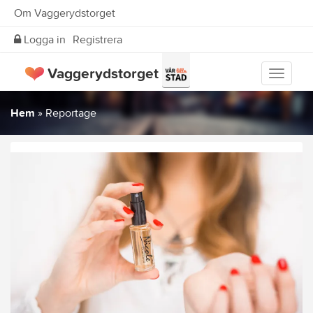
Om Vaggerydstorget
Logga in
Registrera
Vaggerydstorget
Visa
meny
Hem
»
Reportage