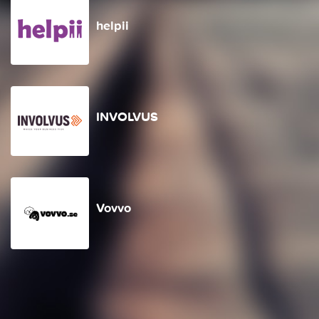
helpii
INVOLVUS
Vovvo