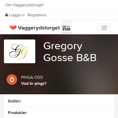
Om Vaggerydstorget
Logga in
Registrera
Vaggerydstorget
Visa
meny
Gregory
Gosse B&B
PINGA OSS!
0
Vad är pings?
Galleri
Produkter