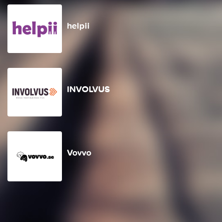
helpii
INVOLVUS
Vovvo