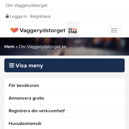
Om Vaggerydstorget
Logga in
Registrera
Vaggerydstorget
Visa
meny
Hem
»
Om Vaggerydstorget.se
Visa meny
För besökaren
Annonsera gratis
Registrera din verksamhet!
Huvudannonsör