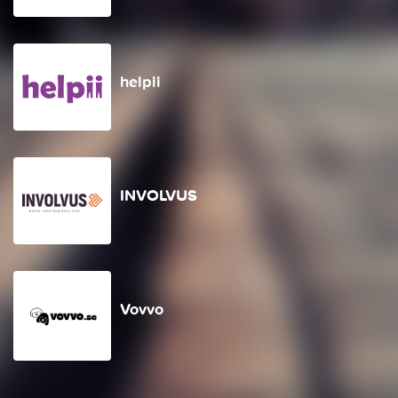
helpii
INVOLVUS
Vovvo