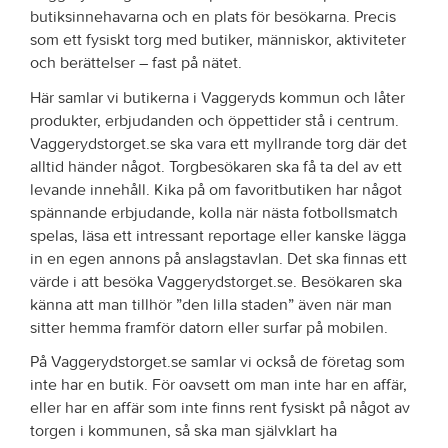
butiksinnehavarna och en plats för besökarna. Precis
som ett fysiskt torg med butiker, människor, aktiviteter
och berättelser – fast på nätet.
Här samlar vi butikerna i Vaggeryds kommun och låter
produkter, erbjudanden och öppettider stå i centrum.
Vaggerydstorget.se ska vara ett myllrande torg där det
alltid händer något. Torgbesökaren ska få ta del av ett
levande innehåll. Kika på om favoritbutiken har något
spännande erbjudande, kolla när nästa fotbollsmatch
spelas, läsa ett intressant reportage eller kanske lägga
in en egen annons på anslagstavlan. Det ska finnas ett
värde i att besöka Vaggerydstorget.se. Besökaren ska
känna att man tillhör ”den lilla staden” även när man
sitter hemma framför datorn eller surfar på mobilen.
På Vaggerydstorget.se samlar vi också de företag som
inte har en butik. För oavsett om man inte har en affär,
eller har en affär som inte finns rent fysiskt på något av
torgen i kommunen, så ska man självklart ha