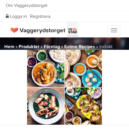
Om Vaggerydstorget
Logga in
Registrera
Vaggerydstorget
Visa
meny
Hem
»
Produkter
»
Företag
»
Eatme Recipes
»
Indiskt