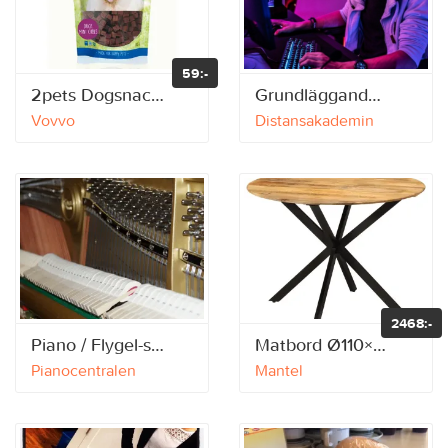
59:-
2pets Dogsnack Anka MiniCubes
Grundläggande programmering
Vovvo
Distansakademin
2468:-
Piano / Flygel-stämning
Matbord Ø110×78 cm massivt mangoträ och stål
Pianocentralen
Mantel