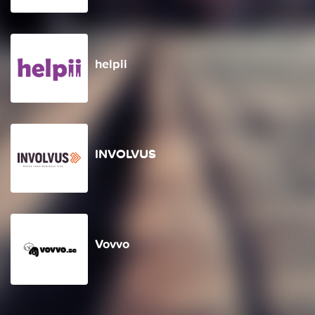
helpii
INVOLVUS
Vovvo