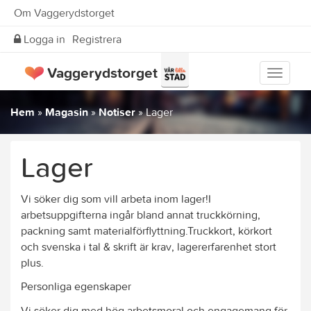
Om Vaggerydstorget
Logga in
Registrera
Vaggerydstorget
Visa
meny
Hem
»
Magasin
»
Notiser
»
Lager
Lager
Vi söker dig som vill arbeta inom lager!I
arbetsuppgifterna ingår bland annat truckkörning,
packning samt materialförflyttning.Truckkort, körkort
och svenska i tal & skrift är krav, lagererfarenhet stort
plus.
Personliga egenskaper
Vi söker dig med hög arbetsmoral och engagemang för