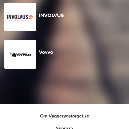
INVOLVUS
Vovvo
Om Vaggerydstorget.se
Sponsra