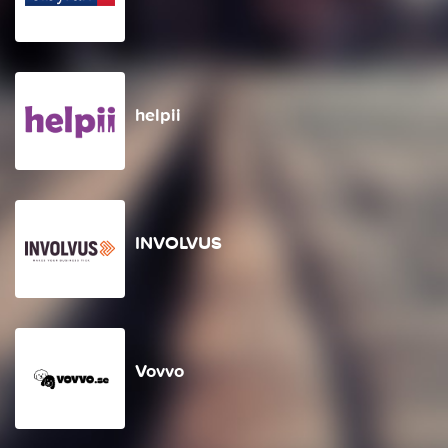
helpii
INVOLVUS
Vovvo