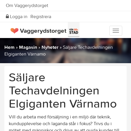
Om Vaggerydstorget
Logga in
Registrera
Vaggerydstorget
Visa
meny
Hem
»
Magasin
»
Nyheter
»
Säljare Techavdelningen
Elgiganten Värnamo
Säljare
Techavdelningen
Elgiganten Värnamo
Vill du arbeta med försäljning i en miljö där teknik,
kundupplevelse och laganda står i fokus? Trivs du i
mötet med människor och drivs av att guida kunder till