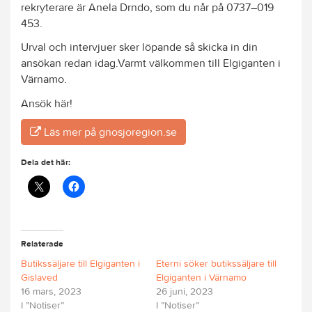
rekryterare är Anela Drndo, som du når på 0737–019
453.
Urval och intervjuer sker löpande så skicka in din
ansökan redan idag.Varmt välkommen till Elgiganten i
Värnamo.
Ansök här!
Läs mer på gnosjoregion.se
Dela det här:
Relaterade
Butikssäljare till Elgiganten i
Eterni söker butikssäljare till
Gislaved
Elgiganten i Värnamo
16 mars, 2023
26 juni, 2023
I ”Notiser”
I ”Notiser”