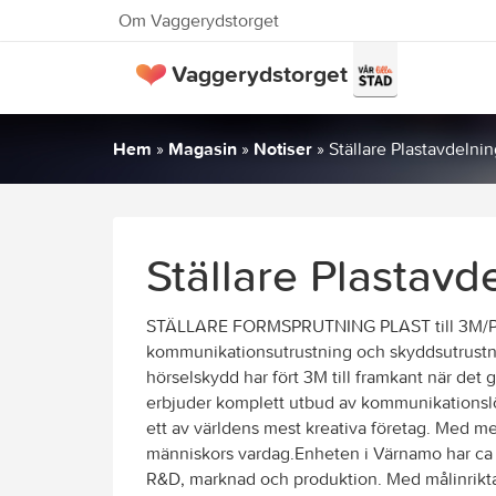
Om Vaggerydstorget
Vaggerydstorget
Hem
»
Magasin
»
Notiser
»
Ställare Plastavdeln
Ställare Plastav
STÄLLARE FORMSPRUTNING PLAST till 3M/Pe
kommunikationsutrustning och skyddsutrustni
hörselskydd har fört 3M till framkant när det
erbjuder komplett utbud av kommunikationslö
ett av världens mest kreativa företag. Med 
människors vardag.Enheten i Värnamo har ca 
R&D, marknad och produktion. Med målinrikta