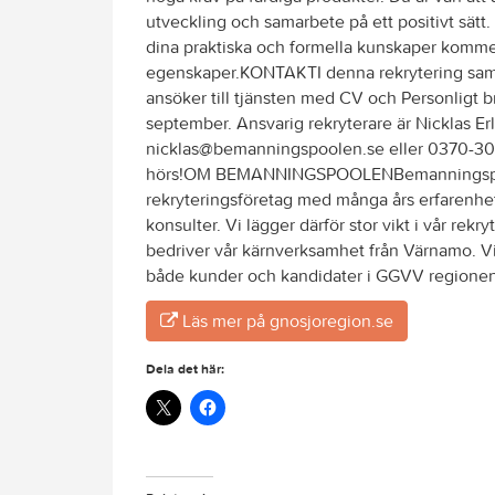
utveckling och samarbete på ett positivt sätt.
dina praktiska och formella kunskaper kommer 
egenskaper.KONTAKTI denna rekrytering sa
ansöker till tjänsten med CV och Personligt
september. Ansvarig rekryterare är Nicklas E
nicklas@bemanningspoolen.se eller 0370-30
hörs!OM BEMANNINGSPOOLENBemanningspoole
rekryteringsföretag med många års erfarenhet
konsulter. Vi lägger därför stor vikt i vår rekr
bedriver vår kärnverksamhet från Värnamo. V
både kunder och kandidater i GGVV regionen
Läs mer på gnosjoregion.se
Dela det här: