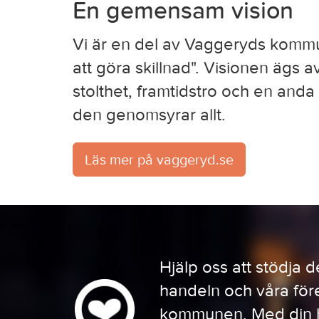
En gemensam vision
Vi är en del av Vaggeryds komm
att göra skillnad". Visionen ägs a
stolthet, framtidstro och en and
den genomsyrar allt.
Läs mer på vaggeryd.se
Hjälp oss att stödja d
handeln och våra före
kommunen. Med din h