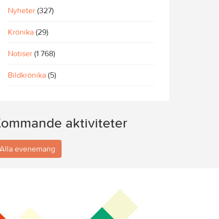
Nyheter
(327)
Krönika
(29)
Notiser
(1 768)
Bildkrönika
(5)
ommande aktiviteter
Alla evenemang