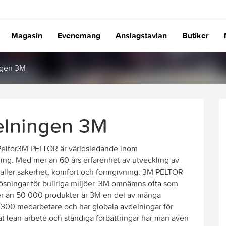
Magasin
Evenemang
Anslagstavlan
Butiker
ingen 3M
delningen 3M
ltor3M PELTOR är världsledande inom
ng. Med mer än 60 års erfarenhet av utveckling av
 gäller säkerhet, komfort och formgivning. 3M PELTOR
sningar för bullriga miljöer. 3M omnämns ofta som
mer än 50 000 produkter är 3M en del av många
300 medarbetare och har globala avdelningar för
t lean-arbete och ständiga förbättringar har man även