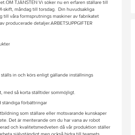
t.OM TJÄNSTEN Vi söker nu en erfaren ställare till
M-skift, måndag till torsdag. Din huvudsakliga
g till våra formsprutnings maskiner av fabrikatet
av producerade detaljer.ARBETSUPPGIFTER
ukter
tälls in och körs enligt gällande inställnings
t, med så korta ställtider sommöjligt.
 ständiga förbättringar
tbildning som ställare eller motsvarande kunskaper
ete. Det är meriterande om du har vana av robot
serad och kvalitetsmedveten då vår produktion ställer
arbeta självständigt men också bidra till teamets