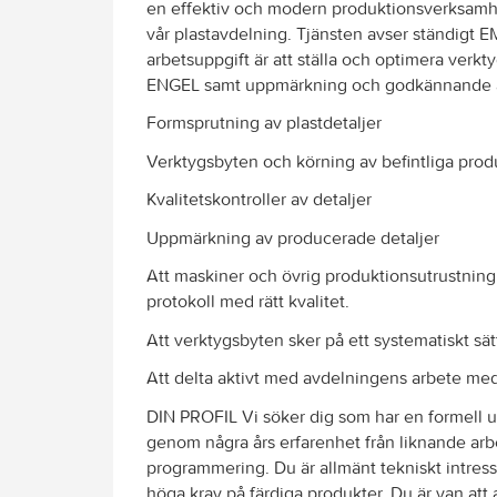
en effektiv och modern produktionsverksamhe
vår plastavdelning. Tjänsten avser ständigt E
arbetsuppgift är att ställa och optimera verkty
ENGEL samt uppmärkning och godkännande 
Formsprutning av plastdetaljer
Verktygsbyten och körning av befintliga prod
Kvalitetskontroller av detaljer
Uppmärkning av producerade detaljer
Att maskiner och övrig produktionsutrustning s
protokoll med rätt kvalitet.
Att verktygsbyten sker på ett systematiskt sät
Att delta aktivt med avdelningens arbete med
DIN PROFIL Vi söker dig som har en formell u
genom några års erfarenhet från liknande arb
programmering. Du är allmänt tekniskt intres
höga krav på färdiga produkter. Du är van att 