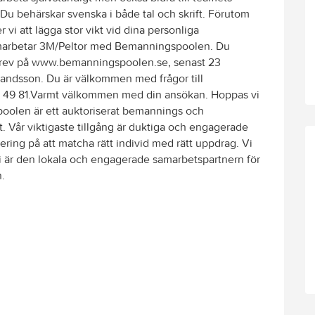
 Du behärskar svenska i både tal och skrift. Förutom
vi att lägga stor vikt vid dina personliga
marbetar 3M/Peltor med Bemanningspoolen. Du
 brev på www.bemanningspoolen.se, senast 23
rlandsson. Du är välkommen med frågor till
 49 81.Varmt välkommen med din ansökan. Hoppas vi
n är ett auktoriserat bemannings och
. Vår viktigaste tillgång är duktiga och engagerade
ytering på att matcha rätt individ med rätt uppdrag. Vi
i är den lokala och engagerade samarbetspartnern för
.