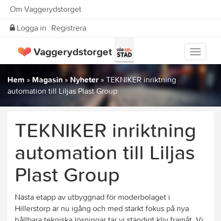
Om Vaggerydstorget
Logga in
Registrera
Vaggerydstorget
Visa
meny
Hem
»
Magasin
»
Nyheter
»
TEKNIKER inriktning
automation till Liljas Plast Group
TEKNIKER inriktning
automation till Liljas
Plast Group
Nästa etapp av utbyggnad för moderbolaget i
Hillerstorp är nu igång och med starkt fokus på nya
hållbara tekniska lösningar tar vi ständigt kliv framåt. Vi