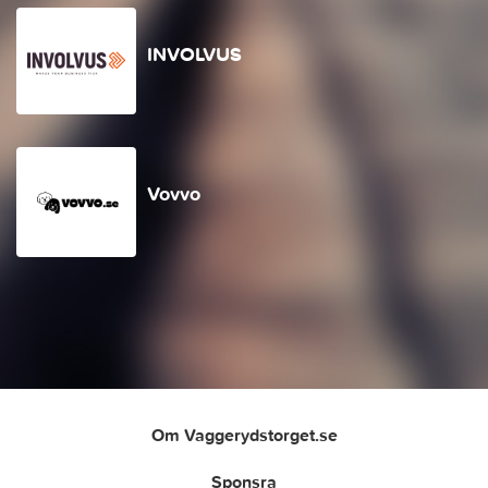
INVOLVUS
Vovvo
Om Vaggerydstorget.se
Sponsra