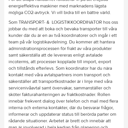
energieffektiva maskiner med marknadens lägsta
möjliga CO2-avtryck. Vi vill bidra till en bättre värld.
Som TRANSPORT- & LOGISTIKKOORDINATOR hos oss
jobbar du med att boka och bevaka transporter till våra
kunder där du är en av två koordinatorer och ingår i ett
team på vår logistikavdelning. Du kommer att hantera
administrationsprocessen för frakt av våra produkter
samt säkerställa att de levereras enligt avtalade
incoterms, att processer kopplade till import, export
och tillstånds efterlevs. Som koordinator har du nära
kontakt med våra avtalspartners inom transport och
säkerställer att transportkostnader är i linje med våra
servicenivåavtal samt övervakar, sammanställer och
sköter fakturahanteringen av fraktkostnader. Rollen
innebär frekvent dialog över telefon och mail med flera
interna och externa kontakter, där du besvarar frågor,
informerar och uppdaterar status till berörda parter om
rådande situationer. Arbetet är brett och innebär att
man är involverad i hela kedjan från planering och