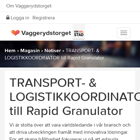
Om Vaggerydstorget
Logga in
Registrera
Vaggerydstorget
Visa
meny
Hem
»
Magasin
»
Notiser
»
TRANSPORT- &
LOGISTIKKOORDINATOR till Rapid Granulator
TRANSPORT- &
LOGISTIKKOORDINAT
till Rapid Granulator
Vi är stolta över att vara världsledande i vår bransch och
att driva utvecklingen framåt med innovativa lösningar.
För att skapa hållbarhet fokuserar vi på att erbjuda