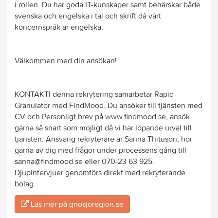
i rollen. Du har goda IT-kunskaper samt behärskar både
svenska och engelska i tal och skrift då vårt
koncernspråk är engelska.
Välkommen med din ansökan!
KONTAKTI denna rekrytering samarbetar Rapid
Granulator med FindMood. Du ansöker till tjänsten med
CV och Personligt brev på www.findmood.se, ansök
gärna så snart som möjligt då vi har löpande urval till
tjänsten. Ansvarig rekryterare är Sanna Thituson, hör
gärna av dig med frågor under processens gång till
sanna@findmood.se eller 070-23 63 925.
Djupintervjuer genomförs direkt med rekryterande
bolag.
Läs mer på gnosjoregion.se