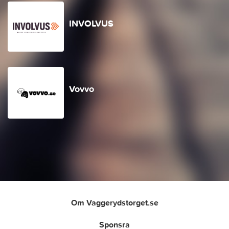
INVOLVUS
Vovvo
Om Vaggerydstorget.se
Sponsra