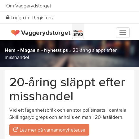
Om Vaggerydstorget
Logga in
Registrera
Vaggerydstorget
Visa
meny
Hem
»
Magasin
»
Nyhetstips
»
20-åring släppt efter
misshandel
20-åring släppt efter
misshandel
Vid ett lägenhetsbråk och en stor polisinsats i centrala
Skillingaryd greps och anhölls en man i 20-årsåldern.
Läs mer på varnamonyheter.se