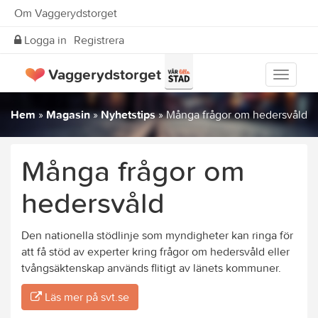
Om Vaggerydstorget
Logga in
Registrera
Vaggerydstorget
Visa
meny
Hem
»
Magasin
»
Nyhetstips
»
Många frågor om hedersvåld
Många frågor om
hedersvåld
Den nationella stödlinje som myndigheter kan ringa för
att få stöd av experter kring frågor om hedersvåld eller
tvångsäktenskap används flitigt av länets kommuner.
Läs mer på svt.se