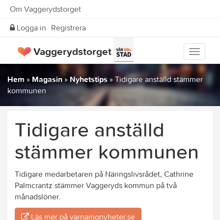
Om Vaggerydstorget
Logga in
Registrera
Vaggerydstorget
Visa
meny
Hem
»
Magasin
»
Nyhetstips
»
Tidigare anställd stämmer
kommunen
Tidigare anställd
stämmer kommunen
Tidigare medarbetaren på Näringslivsrådet, Cathrine
Palmcrantz stämmer Vaggeryds kommun på två
månadslöner.
Läs mer på varnamonyheter.se