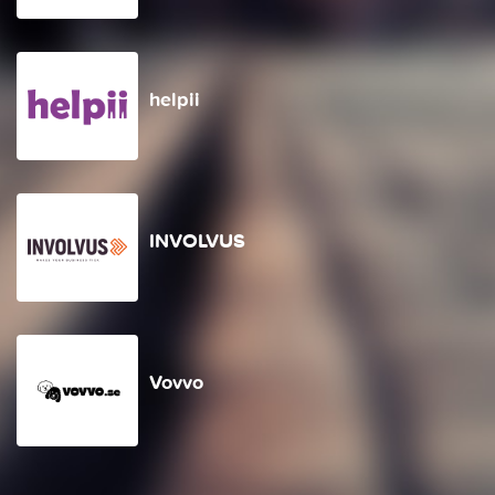
helpii
INVOLVUS
Vovvo