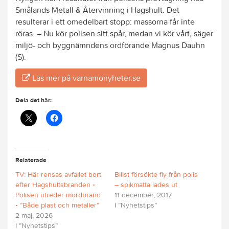
Smålands Metall & Återvinning i Hagshult. Det
resulterar i ett omedelbart stopp: massorna får inte
röras. – Nu kör polisen sitt spår, medan vi kör vårt, säger
miljö- och byggnämndens ordförande Magnus Dauhn
(S).
Läs mer på varnamonyheter.se
Dela det här:
Relaterade
TV: Här rensas avfallet bort
Bilist försökte fly från polis
efter Hagshultsbranden •
– spikmatta lades ut
Polisen utreder mordbrand
11 december, 2017
• ”Både plast och metaller”
I ”Nyhetstips”
2 maj, 2026
I ”Nyhetstips”