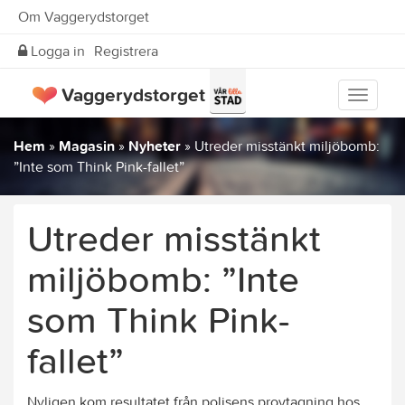
Om Vaggerydstorget
Logga in
Registrera
Vaggerydstorget
Visa
meny
Hem
»
Magasin
»
Nyheter
»
Utreder misstänkt miljöbomb:
”Inte som Think Pink-fallet”
Utreder misstänkt
miljöbomb: ”Inte
som Think Pink-
fallet”
Nyligen kom resultatet från polisens provtagning hos