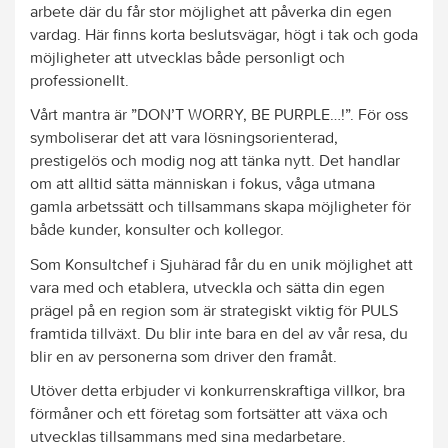
arbete där du får stor möjlighet att påverka din egen
vardag. Här finns korta beslutsvägar, högt i tak och goda
möjligheter att utvecklas både personligt och
professionellt.
Vårt mantra är ”DON’T WORRY, BE PURPLE…!”. För oss
symboliserar det att vara lösningsorienterad,
prestigelös och modig nog att tänka nytt. Det handlar
om att alltid sätta människan i fokus, våga utmana
gamla arbetssätt och tillsammans skapa möjligheter för
både kunder, konsulter och kollegor.
Som Konsultchef i Sjuhärad får du en unik möjlighet att
vara med och etablera, utveckla och sätta din egen
prägel på en region som är strategiskt viktig för PULS
framtida tillväxt. Du blir inte bara en del av vår resa, du
blir en av personerna som driver den framåt.
Utöver detta erbjuder vi konkurrenskraftiga villkor, bra
förmåner och ett företag som fortsätter att växa och
utvecklas tillsammans med sina medarbetare.