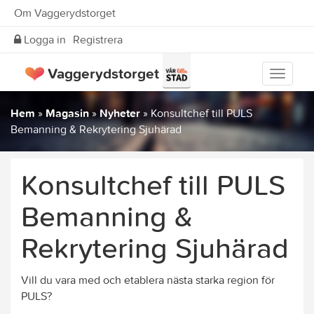
Om Vaggerydstorget
Logga in
Registrera
Vaggerydstorget
Visa
meny
Hem
»
Magasin
»
Nyheter
»
Konsultchef till PULS
Bemanning & Rekrytering Sjuhärad
Konsultchef till PULS
Bemanning &
Rekrytering Sjuhärad
Vill du vara med och etablera nästa starka region för
PULS?