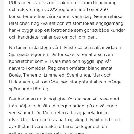
PULS är en av de största aktörerna inom bemanning
och rekrytering i GGVV-regionen med över 250
konsulter ute hos våra kunder varje dag. Genom starka
relationer, hög kvalitet och ett stort lokalt engagemang
har vi byggt upp ett förtroende som gör att både kunder
och kandidater väljer oss om och om igen.
Nu tar vi nästa steg i vår tillväxtresa och satsar vidare i
Sjuhäradsregionen. Därför söker vi en affärsdriven
Konsultchef som vill vara med och bygga upp vår
närvaro i området. Regionen omfattar bland annat
Borås, Tranemo, Limmared, Svenljunga, Mark och
Ulricehamn, ett område med stor potential och många
spännande företag.
Det här är en unik möjlighet för dig som vill vara med
från början och sätta din egen prägel på en växande
verksamhet. Du får friheten att bygga relationer,
utveckla affärer och skapa långsiktig tillväxt med stöd
av ett starkt varumärke, erfarna kollegor och en
välfungerande organisation i ryggen.