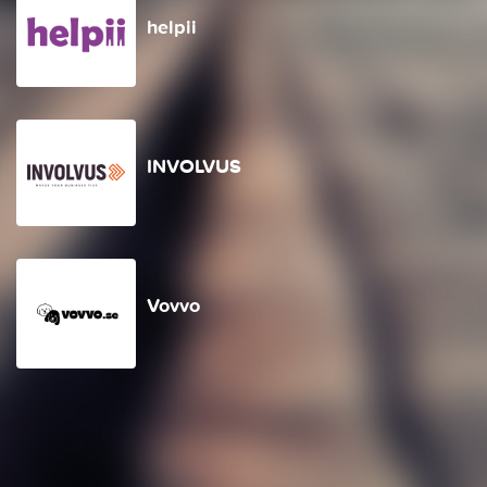
helpii
INVOLVUS
Vovvo