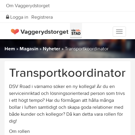
Om Vaggerydstorget
Logga in
Registrera
Vaggerydstorget
Visa
meny
Hem
»
Magasin
»
Nyheter
»
Transportkoordinator
Transportkoordinator
DSV Road i värnamo söker en ny kollega! Är du en
serviceinriktad och lösningsorienterad person som trivs
i ett högt tempo? Har du förmågan att hålla många
bollar i luften samtidigt och skapa goda relationer med
både kunder och kollegor? Då kan detta vara rollen för
dig!
Om rollen