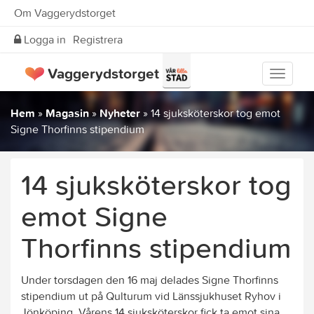
Om Vaggerydstorget
Logga in
Registrera
Vaggerydstorget
Visa
meny
Hem
»
Magasin
»
Nyheter
»
14 sjuksköterskor tog emot
Signe Thorfinns stipendium
14 sjuksköterskor tog
emot Signe
Thorfinns stipendium
Under torsdagen den 16 maj delades Signe Thorfinns
stipendium ut på Qulturum vid Länssjukhuset Ryhov i
Jönköping. Vårens 14 sjuksköterskor fick ta emot sina