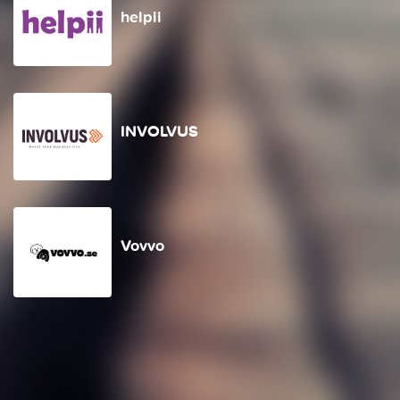
helpii
INVOLVUS
Vovvo