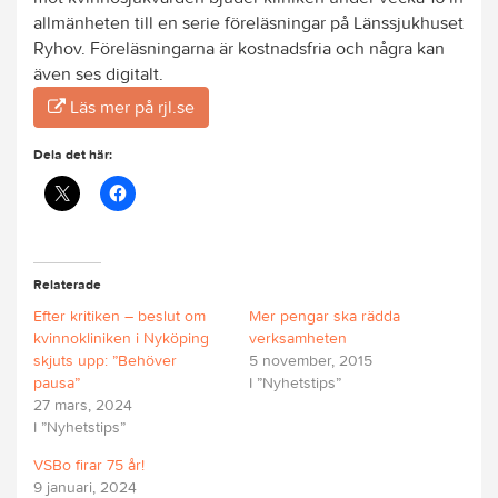
allmänheten till en serie föreläsningar på Länssjukhuset
Ryhov. Föreläsningarna är kostnadsfria och några kan
även ses digitalt.
Läs mer på rjl.se
Dela det här:
Relaterade
Efter kritiken – beslut om
Mer pengar ska rädda
kvinnokliniken i Nyköping
verksamheten
skjuts upp: ”Behöver
5 november, 2015
pausa”
I ”Nyhetstips”
27 mars, 2024
I ”Nyhetstips”
VSBo firar 75 år!
9 januari, 2024