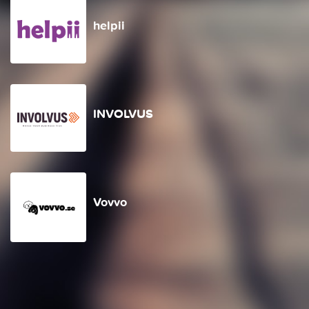
helpii
INVOLVUS
Vovvo