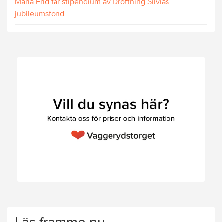
Maria Frid får stipendium av Drottning Silvias
jubileumsfond
Läs framme.nu