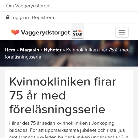
Om Vaggerydstorget
Logga in
Registrera
Vaggerydstorget
Visa
meny
Hem
»
Magasin
»
Nyheter
»
Kvinnokliniken firar 75 år med
föreläsningsserie
Kvinnokliniken firar
75 år med
föreläsningsserie
I år är det 75 år sedan kvinnokliniken i Jönköping
bildades. För att uppmärksamma jubileet och rikta ljus
mot kvinnosjukvården bjuder kliniken under vecka 16 in