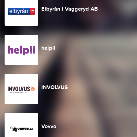
Elbyrån i Vaggeryd AB
helpii
INVOLVUS
Vovvo