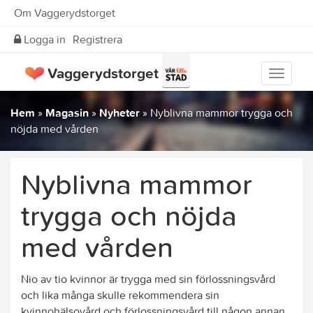
Om Vaggerydstorget
Logga in
Registrera
Vaggerydstorget
Visa
meny
Hem
»
Magasin
»
Nyheter
»
Nyblivna mammor trygga och
nöjda med vården
Nyblivna mammor
trygga och nöjda
med vården
Nio av tio kvinnor är trygga med sin förlossningsvård
och lika många skulle rekommendera sin
kvinnohälsovård och förlossningsvård till någon annan