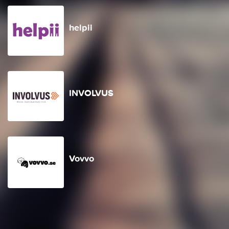
helpii
INVOLVUS
Vovvo