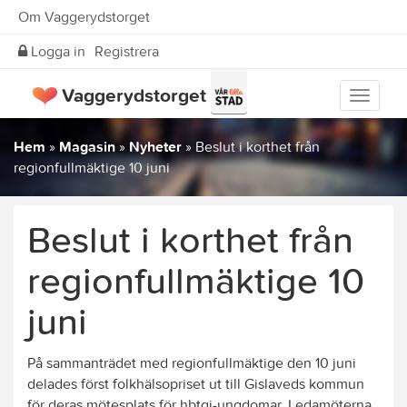
Om Vaggerydstorget
Logga in
Registrera
Vaggerydstorget
Visa
meny
Hem
»
Magasin
»
Nyheter
»
Beslut i korthet från
regionfullmäktige 10 juni
Beslut i korthet från
regionfullmäktige 10
juni
På sammanträdet med regionfullmäktige den 10 juni
delades först folkhälsopriset ut till Gislaveds kommun
för deras mötesplats för hbtqi-ungdomar. Ledamöterna