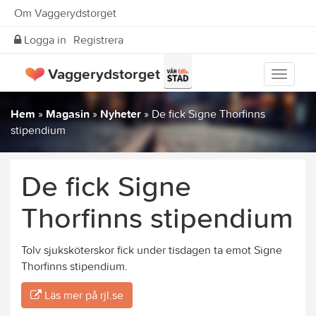
Om Vaggerydstorget
Logga in
Registrera
Vaggerydstorget
Visa
meny
Hem
»
Magasin
»
Nyheter
»
De fick Signe Thorfinns
stipendium
De fick Signe
Thorfinns stipendium
Tolv sjuksköterskor fick under tisdagen ta emot Signe
Thorfinns stipendium.
Läs mer på rjl.se