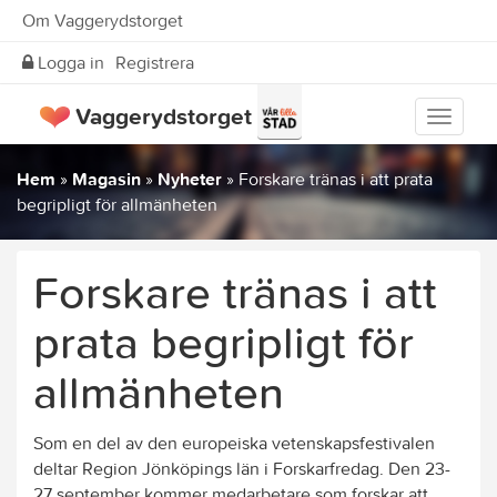
Om Vaggerydstorget
Logga in
Registrera
Vaggerydstorget
Visa
meny
Hem
»
Magasin
»
Nyheter
»
Forskare tränas i att prata
begripligt för allmänheten
Forskare tränas i att
prata begripligt för
allmänheten
Som en del av den europeiska vetenskapsfestivalen
deltar Region Jönköpings län i Forskarfredag. Den 23-
27 september kommer medarbetare som forskar att