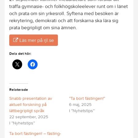
träffa gymnasie- och folkhögskoleelever runt om i länet
och prata om sin yrkesroll. Syftena med besöken är
rekrytering, demokrati och att forskarna ska lära sig
prata begripligt om sina ämnen.
Läs mer på rjl.se
Dela det här:
Relaterade
Snabb presentation av
”Ta bort fästingen!”
aktuell forskning på
6 maj, 2025
lättbegripligt språk
I ”Nyhetstips”
22 september, 2025
I ”Nyhetstips”
Ta bort fästingen! – fästing-