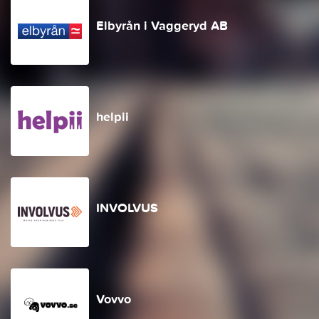
Elbyrån i Vaggeryd AB
helpii
INVOLVUS
Vovvo