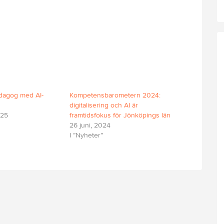
edagog med AI-
Kompetensbarometern 2024:
digitalisering och AI är
025
framtidsfokus för Jönköpings län
26 juni, 2024
I ”Nyheter”