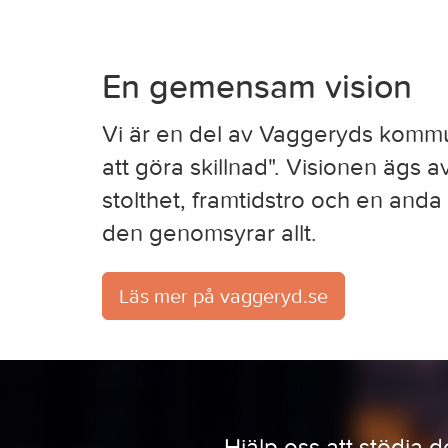
En gemensam vision
Vi är en del av Vaggeryds komm
att göra skillnad". Visionen ägs a
stolthet, framtidstro och en and
den genomsyrar allt.
Läs mer på vaggeryd.se
Hjälp oss att stödja d