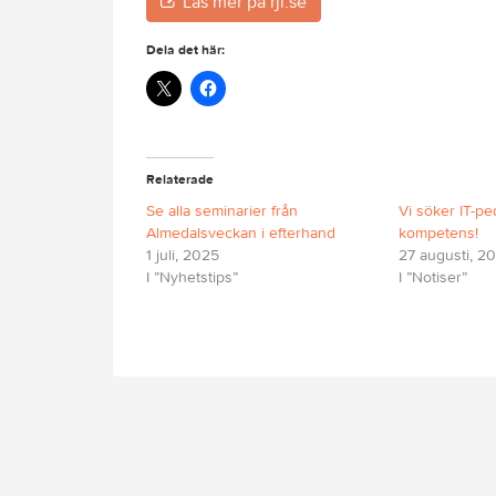
Läs mer på rjl.se
Dela det här:
Relaterade
Se alla seminarier från
Vi söker IT-p
Almedalsveckan i efterhand
kompetens!
1 juli, 2025
27 augusti, 2
I ”Nyhetstips”
I ”Notiser”