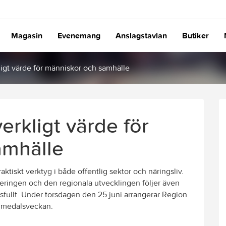
Magasin
Evenemang
Anslagstavlan
Butiker
ligt värde för människor och samhälle
erkligt värde för
amhälle
 praktiskt verktyg i både offentlig sektor och näringsliv.
aneringen och den regionala utvecklingen följer även
fullt. Under torsdagen den 25 juni arrangerar Region
Almedalsveckan.