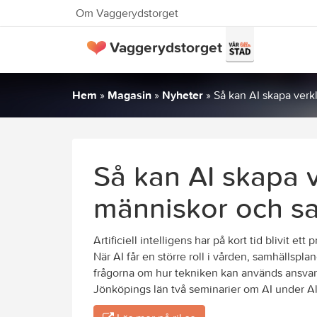
Om Vaggerydstorget
Vaggerydstorget
Hem
»
Magasin
»
Nyheter
»
Så kan AI skapa verk
Så kan AI skapa v
människor och s
Artificiell intelligens har på kort tid blivit ett
När AI får en större roll i vården, samhällspl
frågorna om hur tekniken kan används ansvars
Jönköpings län två seminarier om AI under 