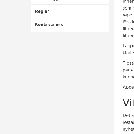
inneh
som h
Regler
repor
läsa 
Kontakta oss
filtr
filtre
I app
kläde
Tipsa
perfe
kunna
Appen
Vi
Det ä
resta
nyhet