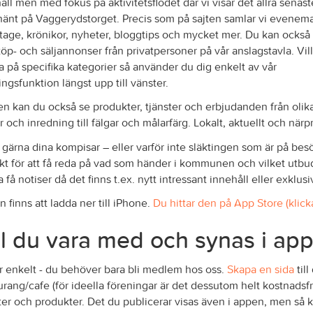
åll men med fokus på aktivitetsflödet där vi visar det allra senast
änt på Vaggerydstorget. Precis som på sajten samlar vi evenem
tage, krönikor, nyheter, bloggtips och mycket mer. Du kan också
köp- och säljannonser från privatpersoner på vår anslagstavla. Vil
era på specifika kategorier så använder du dig enkelt av vår
ringsfunktion längst upp till vänster.
en kan du också se produkter, tjänster och erbjudanden från olika
r och inredning till fälgar och målarfärg. Lokalt, aktuellt och nä
 gärna dina kompisar – eller varför inte släktingen som är på b
kt för att få reda på vad som händer i kommunen och vilket u
 få notiser då det finns t.ex. nytt intressant innehåll eller exklu
 finns att ladda ner till iPhone.
Du hittar den på App Store (klick
ll du vara med och synas i ap
r enkelt - du behöver bara bli medlem hos oss.
Skapa en sida
till
urang/cafe (för ideella föreningar är det dessutom helt kostnadsf
er och produkter. Det du publicerar visas även i appen, men så k