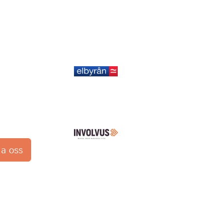
en lokala
Elbyrån i Vaggeryd AB
ningar i
jälp kan
storget.se
INVOLVUS
ja oss