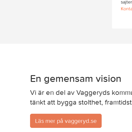
sajte
Konta
En gemensam vision
Vi är en del av Vaggeryds kommun
tänkt att bygga stolthet, framti
Läs mer på vaggeryd.se