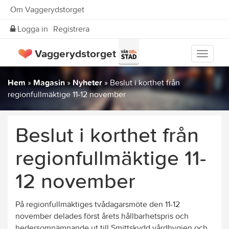
Om Vaggerydstorget
Logga in
Registrera
Vaggerydstorget
Visa
meny
Hem
»
Magasin
»
Nyheter
»
Beslut i korthet från
regionfullmäktige 11-12 november
Beslut i korthet från
regionfullmäktige 11-
12 november
På regionfullmäktiges tvådagarsmöte den 11-12
november delades först årets hållbarhetspris och
hedersomnämnande ut till Smittskydd vårdhygien och