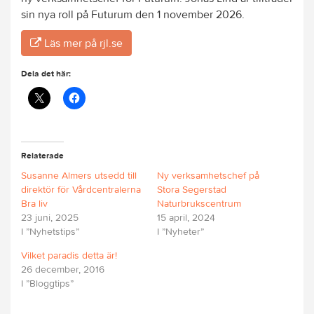
sin nya roll på Futurum den 1 november 2026.
Läs mer på rjl.se
Dela det här:
Relaterade
Susanne Almers utsedd till
Ny verksamhetschef på
direktör för Vårdcentralerna
Stora Segerstad
Bra liv
Naturbrukscentrum
23 juni, 2025
15 april, 2024
I ”Nyhetstips”
I ”Nyheter”
Vilket paradis detta är!
26 december, 2016
I ”Bloggtips”