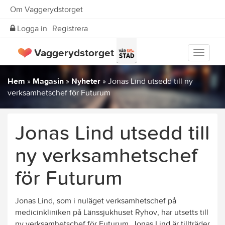
Om Vaggerydstorget
Logga in
Registrera
Vaggerydstorget
Visa
meny
Hem
»
Magasin
»
Nyheter
»
Jonas Lind utsedd till ny
verksamhetschef för Futurum
Jonas Lind utsedd till
ny verksamhetschef
för Futurum
Jonas Lind, som i nuläget verksamhetschef på
medicinkliniken på Länssjukhuset Ryhov, har utsetts till
ny verksamhetschef för Futurum. Jonas Lind är tillträder